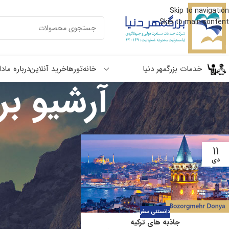
Skip to navigation
Skip to main content
خدمات بزرگمهر دنیا
خانه
تورها
خرید آنلاین
درباره ما
دا
آرشیو بر
11
دی
دانستنی سفر
جاذبه های ترکیه