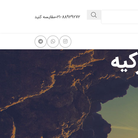
021-88929272
مقایسه کنید
یه
دسته بندی ها
دانستنی سفر
دسته‌بندی نشده
مطالب اخیر