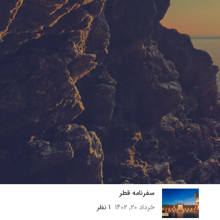
هتل های نزدیک سفارت آمریکا در
قطر
تیر 17, 1402
1 نظر
Rixos Water World Hotel
Aktau
تیر 15, 1402
1 نظر
آکتائو،مناسب ترین تور ساحلی
تیر 10, 1402
1 نظر
جذابیت های قطر
خرداد 21, 1402
1 نظر
سفرنامه قطر
خرداد 20, 1402
1 نظر