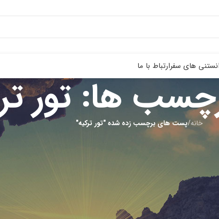
نستنی های سفر
ارتباط با ما
چسب ها: تور ترک
خانه
/
پست های برچسب زده شده "تور ترکیه"