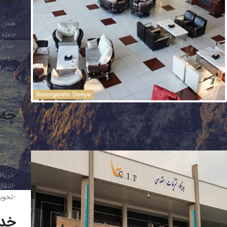
جمله ک
-مدیرا
-روسا
-تاجرا
-ورزشک
-درکل،
چه خدم
از جمل
-گرفت
-انجا
-دریاف
-انتقال
-تحوی
خدمات CIP فر