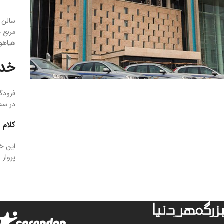
سالن
مربع 
هیاهو 
خدمات CIP 
در سه 
کلام 
این خ
پرواز